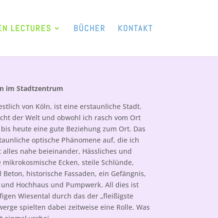
EN LECTURES
BÜCHER
KONTAKT
en im Stadtzentrum
tlich von Köln, ist eine erstaunliche Stadt.
Licht der Welt und obwohl ich rasch vom Ort
 bis heute eine gute Beziehung zum Ort. Das
taunliche optische Phänomene auf, die ich
t alles nahe beieinander, Hässliches und
 mikrokosmische Ecken, steile Schlünde,
 Beton, historische Fassaden, ein Gefängnis,
e und Hochhaus und Pumpwerk. All dies ist
gen Wiesental durch das der „fleißigste
werge spielten dabei zeitweise eine Rolle. Was